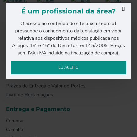
É um profissional da área?
O acesso ao conteúdo do site luxsmilepro.pt
pressupõe o conhecimento da legislação em vigor
relativa aos dispositivos médicos publicada nos
Informações
Artigos 45º e 46º do Decreto-Lei 145/2009. Preços
Sobre Nós
sem IVA (IVA incluído na finalização de compra).
Termos & Condições
Política de Privacidade
EU ACEITO
Política de Cookies
Prazos de Entrega e Valor de Portes
Livro de Reclamações
Entrega e Pagamento
Comprar
Carrinho