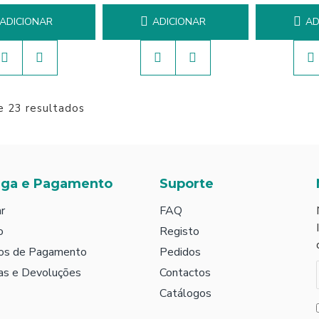
ADICIONAR
ADICIONAR
AD
e 23 resultados
ega e Pagamento
Suporte
r
FAQ
o
Registo
os de Pagamento
Pedidos
as e Devoluções
Contactos
Catálogos