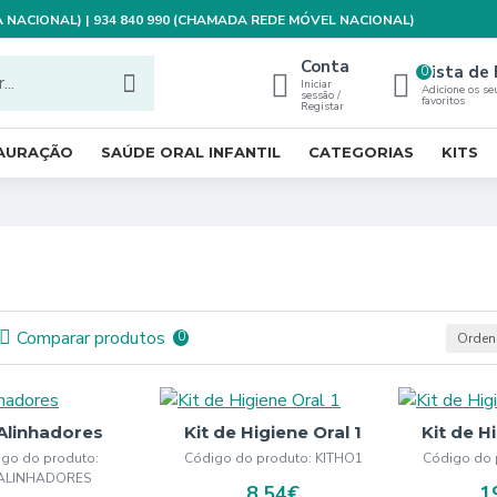
XA NACIONAL) | 934 840 990 (CHAMADA REDE MÓVEL NACIONAL)
Conta
Lista de 
0
Iniciar
Adicione os se
sessão /
favoritos
Registar
TAURAÇÃO
SAÚDE ORAL INFANTIL
CATEGORIAS
KITS
Comparar produtos
0
Ordena
 Alinhadores
Kit de Higiene Oral 1
Kit de H
go do produto:
Código do produto:
KITHO1
Código do 
TALINHADORES
8,54€
1