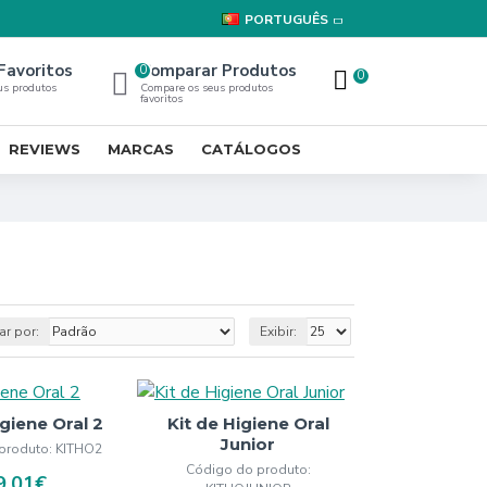
PORTUGUÊS
Favoritos
Comparar Produtos
0
0
us produtos
Compare os seus produtos
favoritos
REVIEWS
MARCAS
CATÁLOGOS
r por:
Exibir:
igiene Oral 2
Kit de Higiene Oral
Junior
produto:
KITHO2
Código do produto:
9,01€