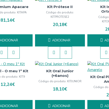
emium Apacare
Kit Prótese II
Kit 
Ort
do produto:
KITAPA
Código do produto:
KITPROTESE2
Código
81,14€
KIT
20,18€
2
ADICIONAR
ADICIONAR
AD
l - O meu 1º Kit
Kit Oral Junior
(+6anos)
Kit Oral 
 do produto:
KIT9
Am
Código do produto:
KITJUNIOR
12,24€
Código do
18,10€
2
ADICIONAR
ADICIONAR
AD