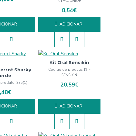
KITHOJUNIOR
8,54€
ICIONAR
ADICIONAR
Kit Oral Sensikin
Pierrot Sharky
Código do produto:
KIT-
erde
SENSIKIN
 produto:
335(1)
20,59€
,48€
ICIONAR
ADICIONAR