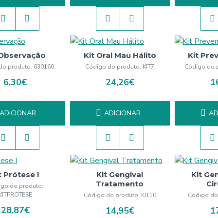
 Observação
Kit Oral Mau Hálito
Kit Pre
do produto:
630160
Código do produto:
KIT7
Código do 
6,30€
24,26€
1
ADICIONAR
ADICIONAR
AD
t Prótese I
Kit Gengival
Kit Ge
Tratamento
Ci
go do produto:
KITPROTESE
Código do produto:
KIT10
Código do
28,87€
14,95€
1