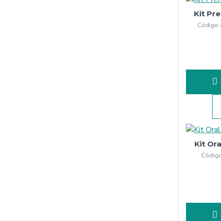
Kit Pr
Código 
Kit Ora
Código