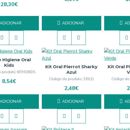
28,30€
ADICIONAR
ADICIONAR
AD
e Higiene Oral
Kids
Kit Oral Pierrot Sharky
Kit Oral 
Azul
V
 produto:
KITHOKIDS
Código do produto:
335(2)
Código do
8,54€
2,48€
2
ADICIONAR
ADICIONAR
AD