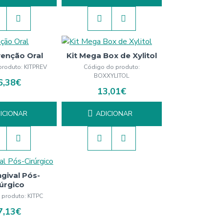
venção Oral
Kit Mega Box de Xylitol
produto:
KITPREV
Código do produto:
BOXXYLITOL
6,38€
13,01€
ICIONAR
ADICIONAR
ngival Pós-
rúrgico
 produto:
KITPC
7,13€