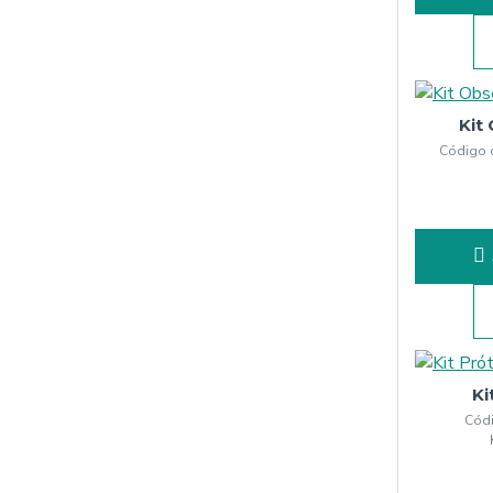
Kit
Código 
Ki
Códi